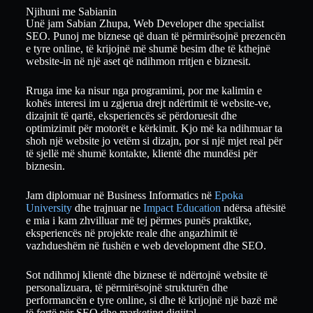
Njihuni me Sabianin
Unë jam Sabian Zhupa, Web Developer dhe specialist
SEO. Punoj me biznese që duan të përmirësojnë prezencën
e tyre online, të krijojnë më shumë besim dhe të kthejnë
website-in në një aset që ndihmon rritjen e biznesit.
Rruga ime ka nisur nga programimi, por me kalimin e
kohës interesi im u zgjerua drejt ndërtimit të website-ve,
dizajnit të qartë, eksperiencës së përdoruesit dhe
optimizimit për motorët e kërkimit. Kjo më ka ndihmuar ta
shoh një website jo vetëm si dizajn, por si një mjet real për
të sjellë më shumë kontakte, klientë dhe mundësi për
biznesin.
Jam diplomuar në Business Informatics në
Epoka
University
dhe trajnuar ne
Impact Education
ndërsa aftësitë
e mia i kam zhvilluar më tej përmes punës praktike,
eksperiencës në projekte reale dhe angazhimit të
vazhdueshëm në fushën e web development dhe SEO.
Sot ndihmoj klientë dhe biznese të ndërtojnë website të
personalizuara, të përmirësojnë strukturën dhe
performancën e tyre online, si dhe të krijojnë një bazë më
të fortë për SEO dhe marketing digjital.