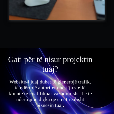
Gati për të nisur projektin
tuaj?
Website-i juaj duhet të gjenerojë trafik,
të ndërtojë autoritet dhe t’ju sjellë
klientë të kualifikuar vazhdimisht. Le të
ndërtojmë diçka që e rrit realisht
biznesin tuaj.