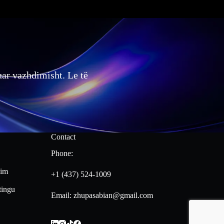
kuar vazhdimisht. Le të
Contact
Phone:
him
+1 (437) 524-1009
tingu
Email: zhupasabian@gmail.com