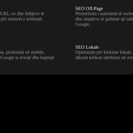
SEO Off-Page
, URL-ve dhe lidhjeve të
Përmirësim i autoritetit të web
 për motorët e kërkimit.
dhe sinjaleve të jashtme që nd
Google.
SEO Lokale
sia, përdorimi në mobile,
Optimizim për kërkime lokale, 
ë Google ta lexojë dhe kuptojë
dikush kërkon shërbime në zo