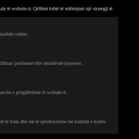
të website-it. Qëllimi është të ndërtojmë një strategji të
ualisht online.
tifikuar problemet dhe mundësitë kryesore.
ancën e përgjithshme të website-it.
 më të forta dhe më të qëndrueshme me kalimin e kohës.