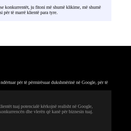
ë se konkurrentët, ju fitoni më shumë klikime, më shumë
ër të marrë klientë para tyre.
 ndërtuar për të përmirësuar dukshmërinë në Google, për të
lientët tuaj potencialë kërkojnë realisht në Google,
 konkurrencën dhe vlerën që kanë për biznesin tuaj.