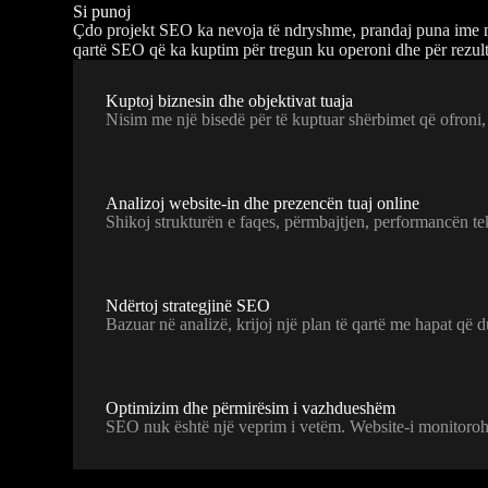
Si punoj
Çdo projekt SEO ka nevoja të ndryshme, prandaj puna ime nis 
qartë SEO që ka kuptim për tregun ku operoni dhe për rezultat
Kuptoj biznesin dhe objektivat tuaja
Nisim me një bisedë për të kuptuar shërbimet që ofroni, k
Analizoj website-in dhe prezencën tuaj online
Shikoj strukturën e faqes, përmbajtjen, performancën te
Ndërtoj strategjinë SEO
Bazuar në analizë, krijoj një plan të qartë me hapat që 
Optimizim dhe përmirësim i vazhdueshëm
SEO nuk është një veprim i vetëm. Website-i monitorohe