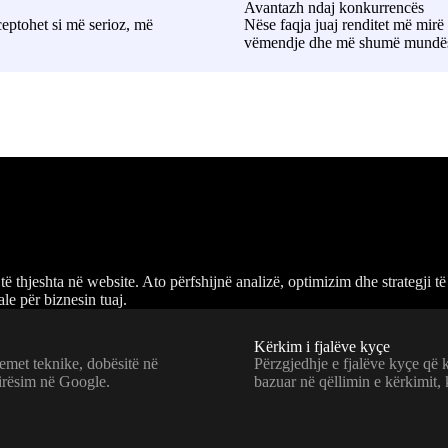
Avantazh ndaj konkurrencës
rceptohet si më serioz, më
Nëse faqja juaj renditet më mir
vëmendje dhe më shumë mundësi p
thjeshta në website. Ato përfshijnë analizë, optimizim dhe strategji të
le për biznesin tuaj.
Kërkim i fjalëve kyçe
blemet teknike, dobësitë në
Përzgjedhje e fjalëve kyçe që k
irësim në Google.
bazuar në qëllimin e kërkimit,