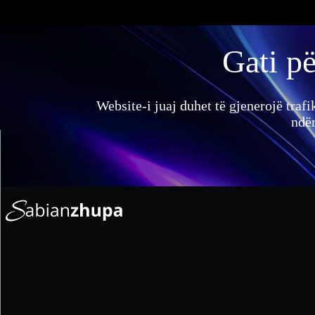
Gati pë
Website-i juaj duhet të gjenerojë trafik
ndër