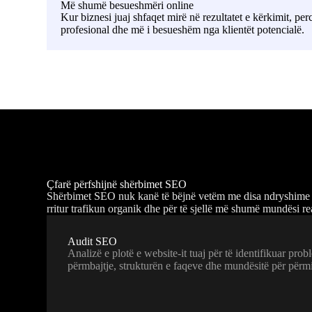
Më shumë besueshmëri online
Kur biznesi juaj shfaqet mirë në rezultatet e kërkimit, pe
profesional dhe më i besueshëm nga klientët potencialë.
Çfarë përfshijnë shërbimet SEO
Shërbimet SEO nuk kanë të bëjnë vetëm me disa ndryshime të 
rritur trafikun organik dhe për të sjellë më shumë mundësi rea
Audit SEO
Analizë e plotë e website-it tuaj për të identifikuar pro
përmbajtje, strukturën e faqeve dhe mundësitë për përm