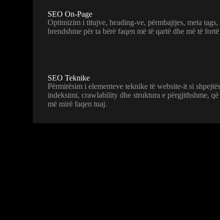
SEO On-Page
Optimizim i titujve, heading-ve, përmbajtjes, meta tags
brendshme për ta bërë faqen më të qartë dhe më të fortë
SEO Teknike
Përmirësim i elementeve teknike të website-it si shpejtë
indeksimi, crawlability dhe struktura e përgjithshme, q
më mirë faqen tuaj.