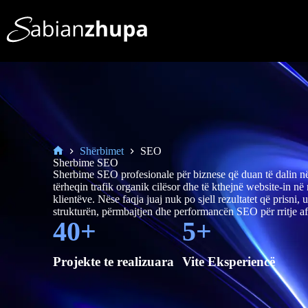
Shërbimet
SEO
Sherbime SEO
Sherbime SEO profesionale për biznese që duan të dalin në
tërheqin trafik organik cilësor dhe të kthejnë website-in në 
klientëve. Nëse faqja juaj nuk po sjell rezultatet që prisni,
strukturën, përmbajtjen dhe performancën SEO për rritje af
40
+
5
+
Projekte te realizuara
Vite Eksperiencë