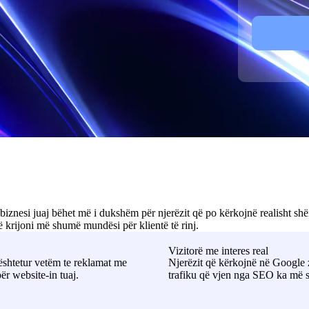
e
l
i
(
i
C
o
s
i
p
h
l
t
ë
i
i
r
*
o
b
n
i
a
m
l
j
)
u
*
i
n
t
e
iznesi juaj bëhet më i dukshëm për njerëzit që po kërkojnë realisht shë
r
ë krijoni më shumë mundësi për klientë të rinj.
e
s
Vizitorë me interes real
ështetur vetëm te reklamat me
Njerëzit që kërkojnë në Google 
o
ër website-in tuaj.
trafiku që vjen nga SEO ka më s
n
?
*