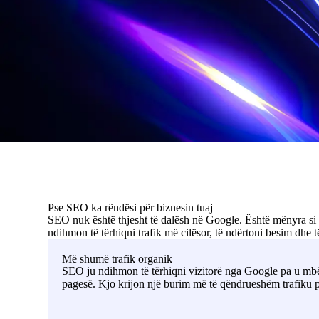
Pse SEO ka rëndësi për biznesin tuaj
SEO nuk është thjesht të dalësh në Google. Është mënyra si b
ndihmon të tërhiqni trafik më cilësor, të ndërtoni besim dhe t
Më shumë trafik organik
SEO ju ndihmon të tërhiqni vizitorë nga Google pa u mb
pagesë. Kjo krijon një burim më të qëndrueshëm trafiku p