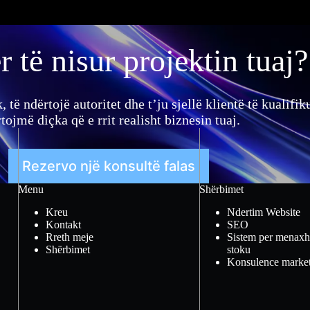
r të nisur projektin tuaj?
, të ndërtojë autoritet dhe t’ju sjellë klientë të kualifi
tojmë diçka që e rrit realisht biznesin tuaj.
Rezervo një konsultë falas
Menu
Shërbimet
Kreu
Ndertim Website
Kontakt
SEO
Rreth meje
Sistem per menax
Shërbimet
stoku
Konsulence marke