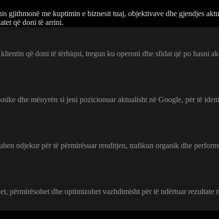
gjithmonë me kuptimin e biznesit tuaj, objektivave dhe gjendjes aktuale 
et që doni të arrini.
lientin që doni të tërhiqni, tregun ku operoni dhe sfidat që po hasni akt
knike dhe mënyrën si jeni pozicionuar aktualisht në Google, për të iden
duhen ndjekur për të përmirësuar renditjen, trafikun organik dhe perform
t, përmirësohet dhe optimizohet vazhdimisht për të ndërtuar rezultate