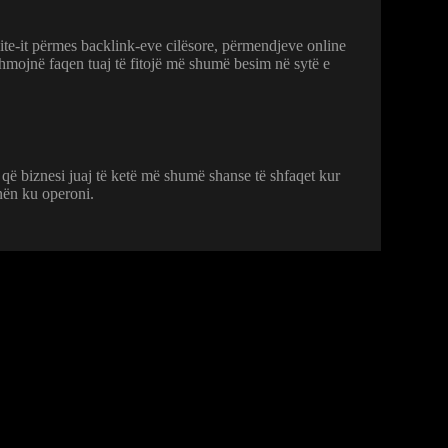
site-it përmes backlink-eve cilësore, përmendjeve online
ihmojnë faqen tuaj të fitojë më shumë besim në sytë e
që biznesi juaj të ketë më shumë shanse të shfaqet kur
nën ku operoni.