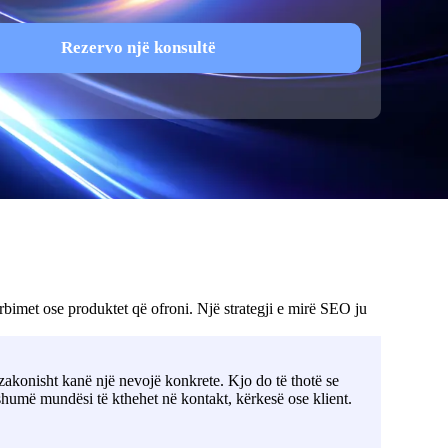
Rezervo një konsultë
rbimet ose produktet që ofroni. Një strategji e mirë SEO ju
zakonisht kanë një nevojë konkrete. Kjo do të thotë se
humë mundësi të kthehet në kontakt, kërkesë ose klient.