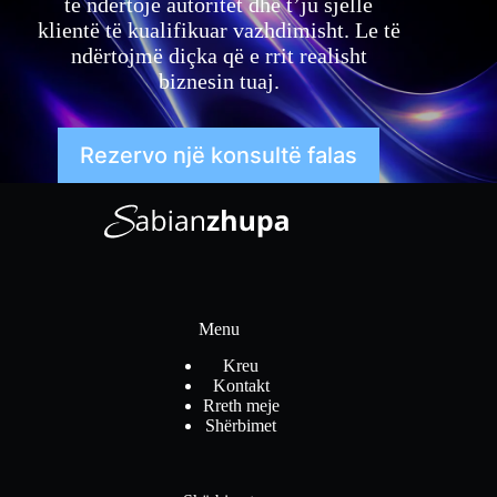
të ndërtojë autoritet dhe t’ju sjellë
klientë të kualifikuar vazhdimisht. Le të
ndërtojmë diçka që e rrit realisht
biznesin tuaj.
Rezervo një konsultë falas
Menu
Kreu
Kontakt
Rreth meje
Shërbimet