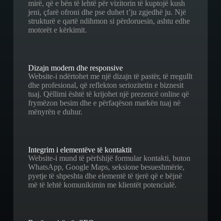
mirë, që e bën të lehtë për vizitorin të kuptojë kush
jeni, çfarë ofroni dhe pse duhet t’ju zgjedhë ju. Një
strukturë e qartë ndihmon si përdoruesin, ashtu edhe
motorët e kërkimit.
Dizajn modern dhe responsive
Website-i ndërtohet me një dizajn të pastër, të rregullt
dhe profesional, që reflekton seriozitetin e biznesit
tuaj. Qëllimi është të krijohet një prezencë online që
frymëzon besim dhe e përfaqëson markën tuaj në
mënyrën e duhur.
Integrim i elementëve të kontaktit
Website-i mund të përfshijë formular kontakti, buton
WhatsApp, Google Maps, seksione besueshmërie,
pyetje të shpeshta dhe elementë të tjerë që e bëjnë
më të lehtë komunikimin me klientët potencialë.