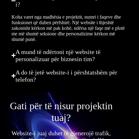
i?
Koha varet nga madhësia e projektit, numri i faqeve dhe
funksionet që duhen përfshirë. Një website i thjeshtë
zakonisht kërkon më pak kohë, ndërsa një faqe më e plotë
me më shumë seksione dhe personalizime kërkon më
shumë punë.
A mund të ndërtoni një website të
personalizuar për biznesin tim?
A do të jetë website-i i përshtatshëm për
telefon?
Gati për të nisur projektin
tuaj?
Website-i juaj duhet të gjenerojë trafik,