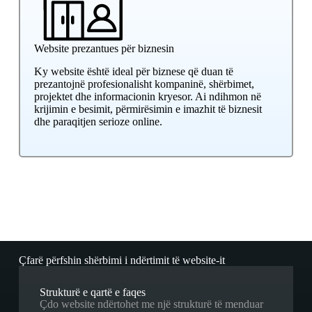
Website prezantues për biznesin
Ky website është ideal për biznese që duan të
prezantojnë profesionalisht kompaninë, shërbimet,
projektet dhe informacionin kryesor. Ai ndihmon në
krijimin e besimit, përmirësimin e imazhit të biznesit
dhe paraqitjen serioze online.
Çfarë përfshin shërbimi i ndërtimit të website-it
Strukturë e qartë e faqes
Çdo website ndërtohet me një strukturë të menduar