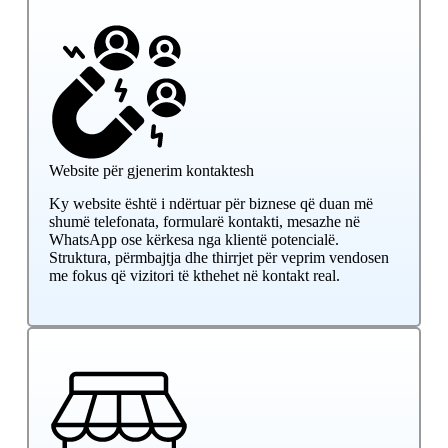
e
s
o
n
?
*
Website për gjenerim kontaktesh
Ky website është i ndërtuar për biznese që duan më
shumë telefonata, formularë kontakti, mesazhe në
WhatsApp ose kërkesa nga klientë potencialë.
Struktura, përmbajtja dhe thirrjet për veprim vendosen
me fokus që vizitori të kthehet në kontakt real.