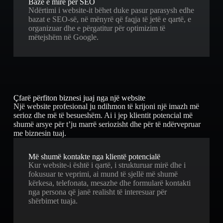
Bazë e mirë për SEO
Ndërtimi i website-it bëhet duke pasur parasysh edhe
bazat e SEO-së, në mënyrë që faqja të jetë e qartë, e
organizuar dhe e përgatitur për optimizim të
mëtejshëm në Google.
Çfarë përfiton biznesi juaj nga një website
Një website profesional ju ndihmon të krijoni një imazh më
serioz dhe më të besueshëm. Ai i jep klientit potencial më
shumë arsye për t’ju marrë seriozisht dhe për të ndërvepruar
me biznesin tuaj.
Më shumë kontakte nga klientë potencialë
Kur website-i është i qartë, i strukturuar mirë dhe i
fokusuar te veprimi, ai mund të sjellë më shumë
kërkesa, telefonata, mesazhe dhe formularë kontakti
nga persona që janë realisht të interesuar për
shërbimet tuaja.