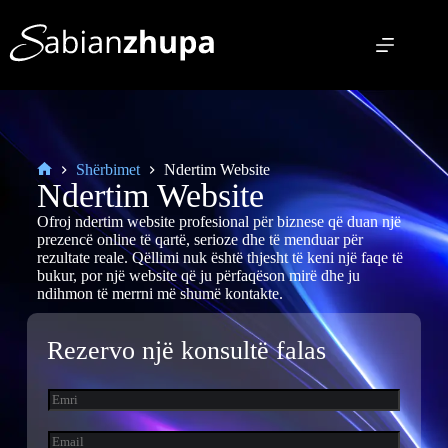
Shërbimet
Ndertim Website
Ndertim Website
Ofroj ndertim website profesional për biznese që duan një
prezencë online të qartë, serioze dhe të menduar për
rezultate reale. Qëllimi nuk është thjesht të keni një faqe të
bukur, por një website që ju përfaqëson mirë dhe ju
ndihmon të merrni më shumë kontakte.
Rezervo një konsultë falas
*
N
*
a
*
m
E