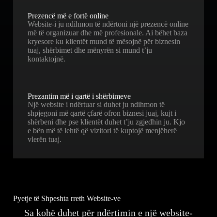
Prezencë më e fortë online
Website-i ju ndihmon të ndërtoni një prezencë online
më të organizuar dhe më profesionale. Ai bëhet baza
kryesore ku klientët mund të mësojnë për biznesin
tuaj, shërbimet dhe mënyrën si mund t’ju
kontaktojnë.
Prezantim më i qartë i shërbimeve
Një website i ndërtuar si duhet ju ndihmon të
shpjegoni më qartë çfarë ofron biznesi juaj, kujt i
shërbeni dhe pse klientët duhet t’ju zgjedhin ju. Kjo
e bën më të lehtë që vizitori të kuptojë menjëherë
vlerën tuaj.
Pyetje të Shpeshta rreth Website-ve
Sa kohë duhet për ndërtimin e një website-