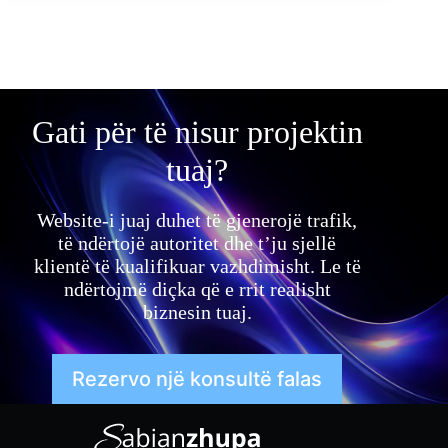
Gati për të nisur projektin
tuaj?
Website-i juaj duhet të gjenerojë trafik,
të ndërtojë autoritet dhe t’ju sjellë
klientë të kualifikuar vazhdimisht. Le të
ndërtojmë diçka që e rrit realisht
biznesin tuaj.
Rezervo një konsultë falas