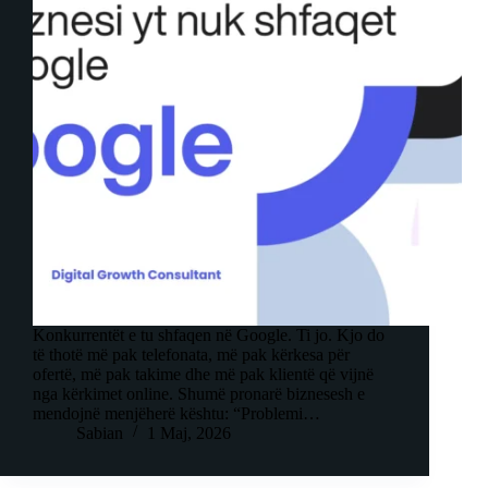
Konkurrentët e tu shfaqen në Google. Ti jo. Kjo do
të thotë më pak telefonata, më pak kërkesa për
ofertë, më pak takime dhe më pak klientë që vijnë
nga kërkimet online. Shumë pronarë biznesesh e
mendojnë menjëherë kështu: “Problemi…
Sabian
1 Maj, 2026