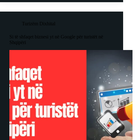
Turizëm Dixhital
Si të shfaqet biznesi yt në Google për turistët në
Shqipëri