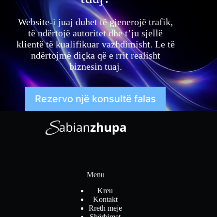
Website-i juaj duhet të gjenerojë trafik,
të ndërtojë autoritet dhe t’ju sjellë
klientë të kualifikuar vazhdimisht. Le të
ndërtojmë diçka që e rrit realisht
biznesin tuaj.
Rezervo një konsultë falas
Menu
Kreu
Kontakt
Rreth meje
Shërbimet