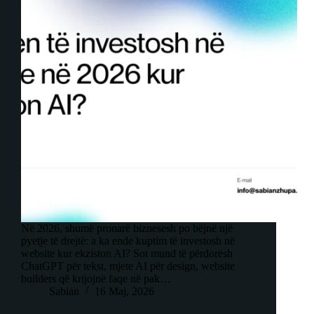
Në 2026, shumë pronarë biznesesh po bëjnë një
pyetje të drejtë: a ka ende kuptim të investosh në
website kur ekziston AI? Sot mund të përdorësh
ChatGPT për tekst, mjete AI për design, website
builders që krijojnë faqe në pak…
Sabian
16 Maj, 2026