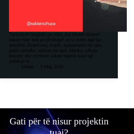
Turizmi në Shqipëri po rritet, por shumë biznese
lokale ende nuk po përfitojnë aq sa duhet nga kjo
mundësi. Restorante, hotele, apartamente me qira,
guida turistike, makina me qira, klinika, sallone
bukurie dhe shërbime lokale shpesh kanë një
problem të…
Sabian
9 Maj, 2026
Gati për të nisur projektin
tuaj?