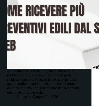
Molte imprese edili hanno già un sito web. Il
problema è che, spesso, quel sito non porta
richieste concrete. Magari riceve qualche visita,
appare online quando qualcuno cerca il nome
dell’azienda, ma non genera abbastanza contatti,
telefonate o richieste di…
Sabian
Giugno 20, 2026