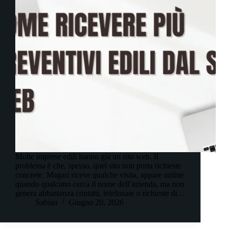
Molte imprese edili hanno già un sito web. Il
problema è che, spesso, quel sito non porta richieste
concrete. Magari riceve qualche visita, appare online
quando qualcuno cerca il nome dell’azienda, ma non
genera abbastanza contatti, telefonate o richieste di…
Sabian
Giugno 20, 2026