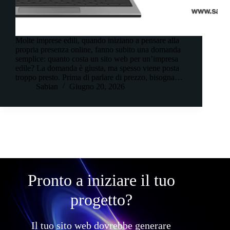
Molte imprese edili, quando iniziano a pensare alla
propria presenza online, fanno subito una domanda
semplice: quanto costa un sito web per un’impresa
edile? La domanda è giusta, ma spesso viene posta
troppo presto. Prima di parlare di prezzo, bisogna…
Sabian
Giugno 20, 2026
Pronto a iniziare il tuo
progetto?
Il tuo sito web dovrebbe generare