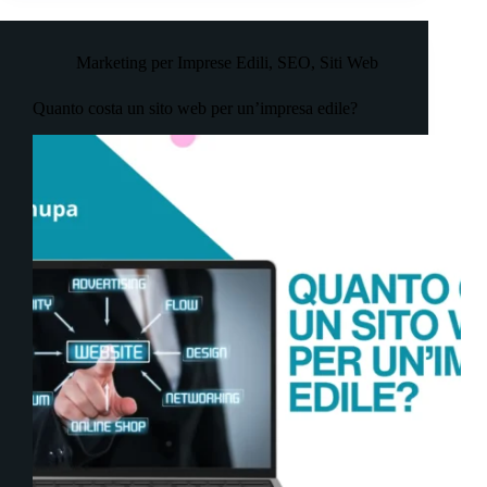
Marketing per Imprese Edili
,
SEO
,
Siti Web
Quanto costa un sito web per un’impresa edile?