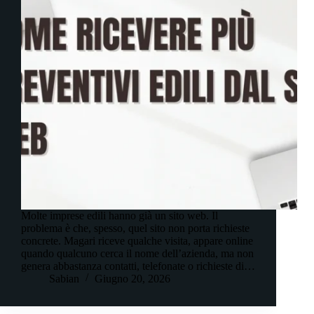
Molte imprese edili hanno già un sito web. Il
problema è che, spesso, quel sito non porta richieste
concrete. Magari riceve qualche visita, appare online
quando qualcuno cerca il nome dell’azienda, ma non
genera abbastanza contatti, telefonate o richieste di…
Sabian
Giugno 20, 2026