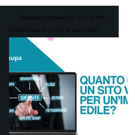
Marketing per Imprese Edili
,
SEO
,
Siti Web
Quanto costa un sito web per un’impresa edile?