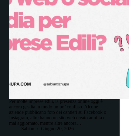
Per molte imprese edili, la presenza online oggi è
ancora gestita in modo un po’ confuso. Alcune
aziende pubblicano foto dei cantieri su Facebook o
Instagram, altre hanno un sito web creato anni fa e
mai aggiornato, mentre altre ancora…
Sabian
Giugno 20, 2026