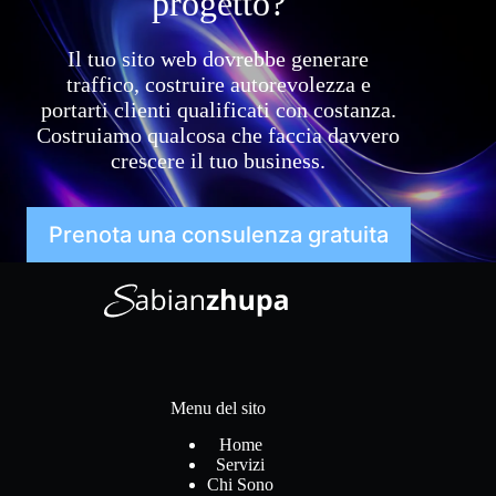
progetto?
Il tuo sito web dovrebbe generare
traffico, costruire autorevolezza e
portarti clienti qualificati con costanza.
Costruiamo qualcosa che faccia davvero
crescere il tuo business.
Prenota una consulenza gratuita
Menu del sito
Home
Servizi
Chi Sono