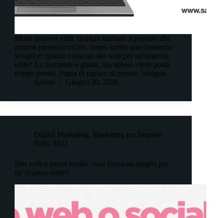
Molte imprese edili, quando iniziano a pensare alla
propria presenza online, fanno subito una domanda
semplice: quanto costa un sito web per un’impresa
edile? La domanda è giusta, ma spesso viene posta
troppo presto. Prima di parlare di prezzo, bisogna…
Sabian
Giugno 20, 2026
Digital Marketing
,
Marketing per Imprese
Edili
,
SEO
Sito web o social media: cosa funziona meglio per
un’impresa edile?