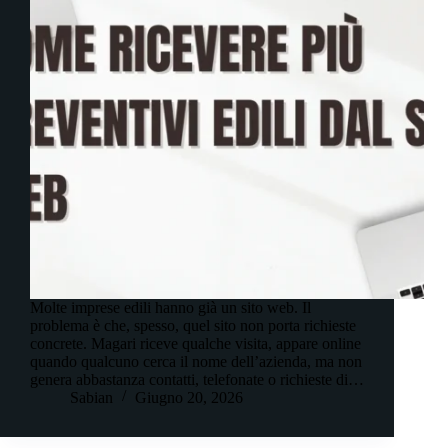
Molte imprese edili hanno già un sito web. Il
problema è che, spesso, quel sito non porta richieste
concrete. Magari riceve qualche visita, appare online
quando qualcuno cerca il nome dell’azienda, ma non
genera abbastanza contatti, telefonate o richieste di…
Sabian
Giugno 20, 2026