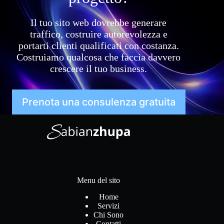
Il tuo sito web dovrebbe generare
traffico, costruire autorevolezza e
portarti clienti qualificati con costanza.
Costruiamo qualcosa che faccia davvero
crescere il tuo business.
Prenota una consulenza gratuita
Menu del sito
Home
Servizi
Chi Sono
Contatti