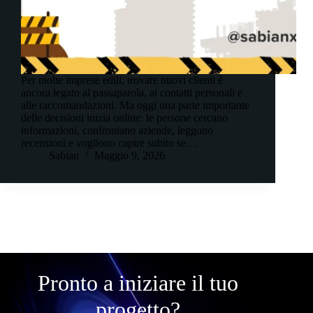
Per molte imprese edili, trovare nuovi clienti è
ancora legato al passaparola, ai contatti personali e
alle raccomandazioni. Ma oggi una parte importante
delle decisioni inizia online: le persone cercano
informazioni, confrontano aziende, leggono
recensioni e vogliono capire subito se…
Sabian
Maggio 9, 2026
Pronto a iniziare il tuo
progetto?